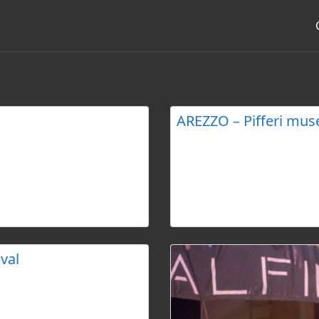
AREZZO – Pifferi mu
ius, un pittoresco borgo in
Festival dedicato agli stru
 per la sua autenticità
organizzato da Silvio Trott
letteratura, le minoranze
Borgo. Offre concerti, labor
val è una “festa dei popoli e
popolare toscana e italian
ogo tra musica, poesia e
da tutta Italia. Questi rias
richiesti, offrendo una pano
peculiarità di ciascun fest
val
nto per la world music e la
incontri. L’edizione 2025,
sti da tutto il mondo e