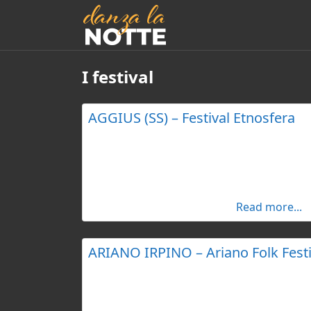
I festival
AGGIUS (SS) – Festival Etnosfera
Etnosfera è un festival che si tiene ad Agg
pietra della Gallura, in Sardegna, rinomato
culturale. Celebra la musica, il cinema, la 
linguistiche e la diversità culturale. Il festi
delle musiche”, che pone l’accento sul dial
Read more...
altre forme d’arte.
ARIANO IRPINO – Ariano Folk Festi
Dal 1996, il festival è un punto di riferime
musica folk, con concerti, dj set, mostre e 
intitolata “Radici Comuni”, ha ospitato arti