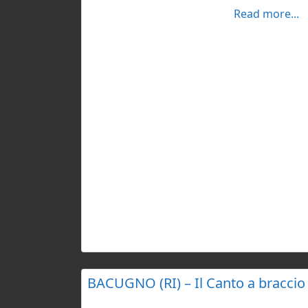
promosso l’inclusione e il dialogo tra cultu
Read more...
BACUGNO (RI) – Il Canto a braccio
A Bacugno, piccolo borgo montano del reat