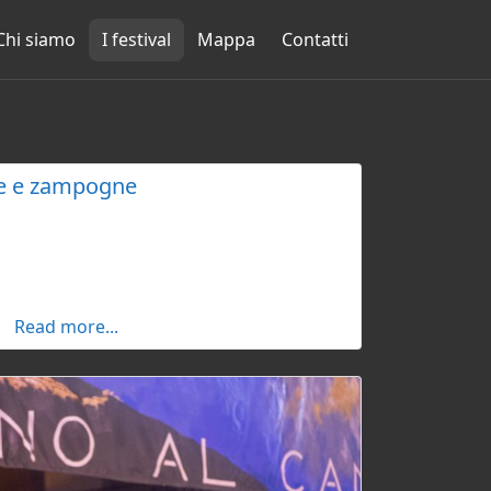
Chi siamo
I festival
Mappa
Contatti
se e zampogne
menti arcaici della tradizione popolare,
a e l’Associazione Musicanti del Piccolo
atori e attività di ricerca sulla musica
a, coinvolgendo musicisti e appassionati
sunti sintetizzano i contenuti dei capitoli
Read more...
ramica delle principali iniziative e delle
ival e regione.