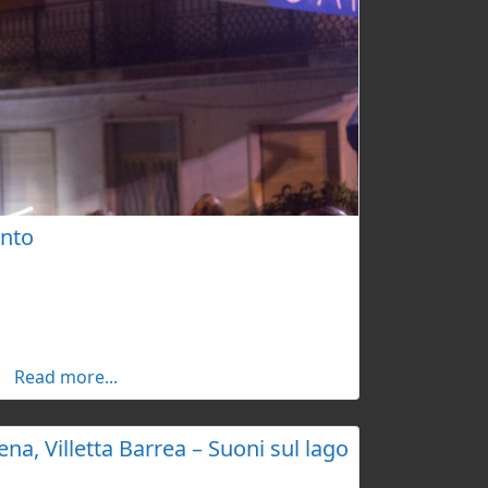
anto
 svolge ad agosto e unisce musica, danza e
 del Coatto). Fondato da Marco Magistrali
nosciuto a livello internazionale per la sua
a presenza di artisti di fama mondiale.
pettacoli teatrali e coinvolge attivamente il
Read more...
lla danza.
ena, Villetta Barrea – Suoni sul lago
one Mantice di Latina, si svolge sulle rive