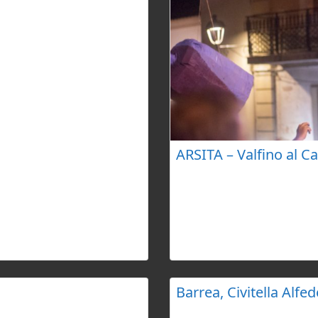
re.
ARSITA – Valfino al C
Festival nato nel 1995, si
gastronomia locale (Sagra
e Carlo Di Silvestre, è rico
atmosfera coinvolgente e l
Offre laboratori, mostre, s
pubblico nella musica e ne
Barrea, Civitella Alfed
ino, si svolge ogni
Festival nato dall’Associazi