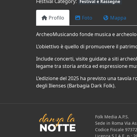
Festival Category:
Festival e Rassegne
Profilo
Foto
Mappa
ArcheoMusicando fonde musica e archeologia 
L’obiettivo è quello di promuovere il patri
Include concerti, visite guidate a siti archeo
legame tra storia antica ed espressione mus
L’edizione del 2025 ha previsto una tavola r
degli Ilienses (Barbagia Dark Folk).
Folk Media A.P.S.
Sede in Roma Via Ass
Codice Fiscale 9737
Licenza S.I.A.E. n.: