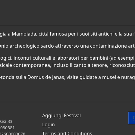
a Mamoiada, città famosa per i suoi siti antichi e la sua fo
monio archeologico sardo attraverso una contaminazione art
logici, incontri culturali e laboratori per bambini (ad esempi
icale contemporanea, incluso il canto a tenore, riconosciu
otonda sulla Domus de Janas, visite guidate a musei e nuragh
Aggiungi Festival
isi 33
Login
2030581
Terms and Conditions
 202600000078