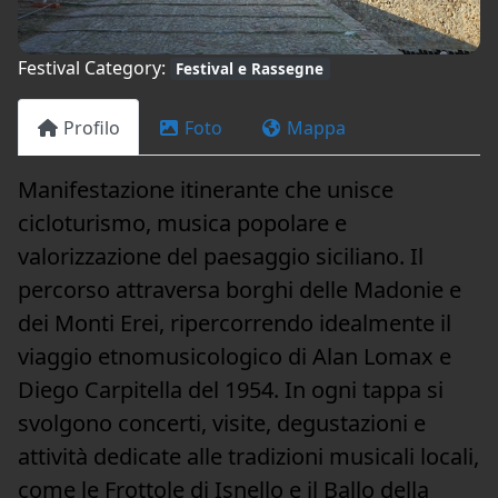
Festival Category:
Festival e Rassegne
Profilo
Foto
Mappa
Manifestazione itinerante che unisce
cicloturismo, musica popolare e
valorizzazione del paesaggio siciliano. Il
percorso attraversa borghi delle Madonie e
dei Monti Erei, ripercorrendo idealmente il
viaggio etnomusicologico di Alan Lomax e
Diego Carpitella del 1954. In ogni tappa si
svolgono concerti, visite, degustazioni e
attività dedicate alle tradizioni musicali locali,
come le Frottole di Isnello e il Ballo della