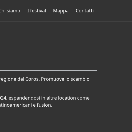
Chi siamo
I festival
Mappa
Contatti
lla regione del Coros. Promuove lo scambio
 2024, espandendosi in altre location come
latinoamericani e fusion.