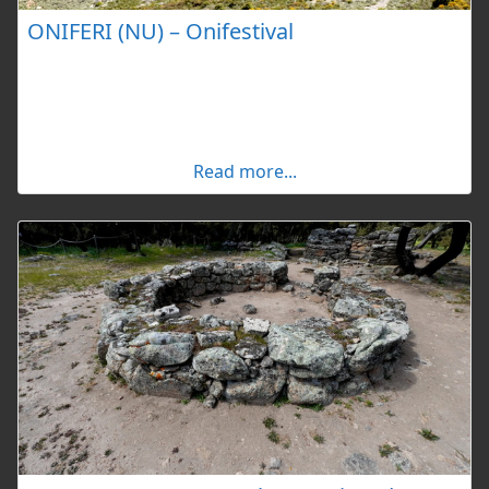
ONIFERI (NU) – Onifestival
Onifestival è un festival musicale che si svolge a
Oniferi, un borgo medievale in Barbagia, immerso
nella bellezza della natura e ricco di siti archeologici.
Presenta le tradizioni sarde e barbariche, oltre alla
musica del Sud Italia e del mondo ed è organizzato
Read more...
dal gruppo Tenore San Gavino, rinomato per il suo
canto a tenore. Gli eventi si svolgono a